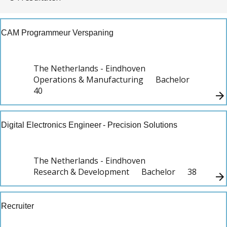
Werkveld
Research & Development
CAM Programmeur Verspaning
IT & Software Engineering
Operations & Manufacturing
Supply Chain & Logistics
The Netherlands - Eindhoven
Sales & Marketing
Operations & Manufacturing
Bachelor
40
Business & Finance
Human Resources
Facility
Digital Electronics Engineer - Precision Solutions
Opleidingsniveau
Master
The Netherlands - Eindhoven
Bachelor
Research & Development
Bachelor
38
Vocational (MBO)
Locatie
Recruiter